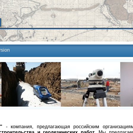
rsion
"
- компания, предлагающая российским организаци
троительства и геодезических работ
. Мы предлагае