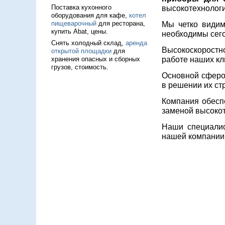
Поставка кухонного
высокотехнолог
оборудования для кафе,
котел
пищеварочный
для ресторана,
Мы четко видим
купить Abat, цены.
необходимы сего
Снять холодный склад,
аренда
Высокоскоростно
открытой площадки
для
хранения опасных и сборных
работе наших кл
грузов, стоимость.
Основной сферо
в решении их ст
Компания обесп
заменой высокот
Наши специалис
нашей компании 