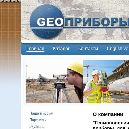
Главная
Каталог
Контакты
English ve
Наша миссия
О компании
Партнеры
"Геомонополия
sky.kr.ua
приборы для с